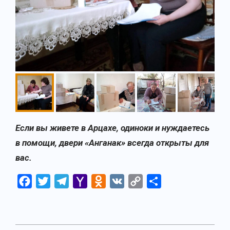
Если вы живете в Арцахе, одиноки и нуждаетесь
в помощи, двери «Анганак» всегда открыты для
вас.
Facebook
Twitter
Telegram
Yahoo
Odnoklassniki
VK
Copy
Отправить
Mail
Link