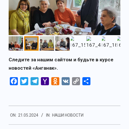
Следите за нашим сайтом и будьте в курсе
новостей «Анганак».
Facebook
Twitter
Telegram
Yahoo
Odnoklassniki
VK
Copy
Отправить
Mail
Link
2024-
ON:
21.05.2024
IN:
НАШИ НОВОСТИ
05-
21