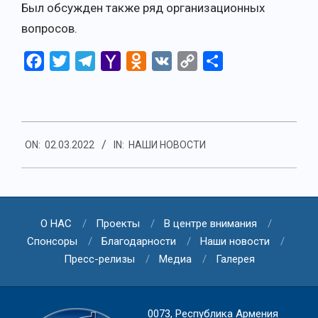
Был обсужден также ряд организационных
вопросов.
Facebook
Twitter
Telegram
Yahoo
Odnoklassniki
VK
Copy
Отправить
Mail
Link
2022-
ON:
02.03.2022
IN:
НАШИ НОВОСТИ
03-
02
О НАС
Проекты
В центре внимания
Спонсоры
Благодарности
Наши новости
Пресс-релизы
Медиа
Галерея
0073, Республика Армения