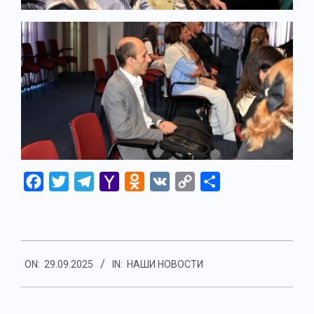
Facebook
Twitter
Telegram
Yahoo
Odnoklassniki
VK
Copy
Отправить
Mail
Link
2025-
ON:
29.09.2025
IN:
НАШИ НОВОСТИ
09-
29