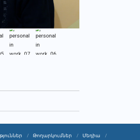
թյուններ
Թողարկումներ
Մեդիա