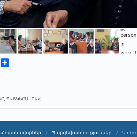
iki
Copy
Share
Link
ԵՐ
,
ՊԱՏԿԵՐԱՍՐԱՀ
Հովանավորներ
Պարգեվատրություններ
Նորու