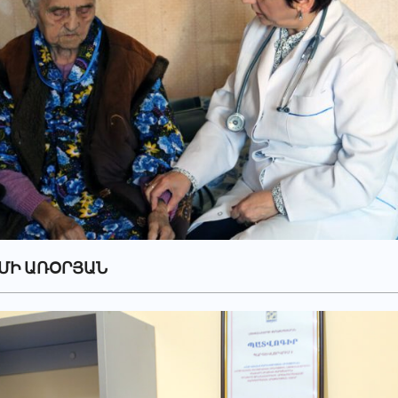
ՄԻ ԱՌՕՐՅԱՆ