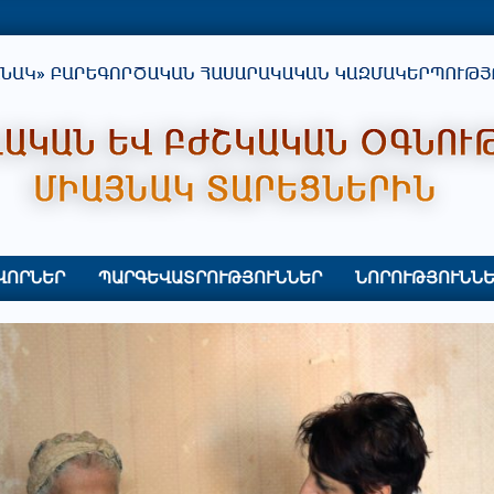
ՎՈՐՆԵՐ
ՊԱՐԳԵՎԱՏՐՈՒԹՅՈՒՆՆԵՐ
ՆՈՐՈՒԹՅՈՒՆՆԵ
Primary
Navigation
Menu