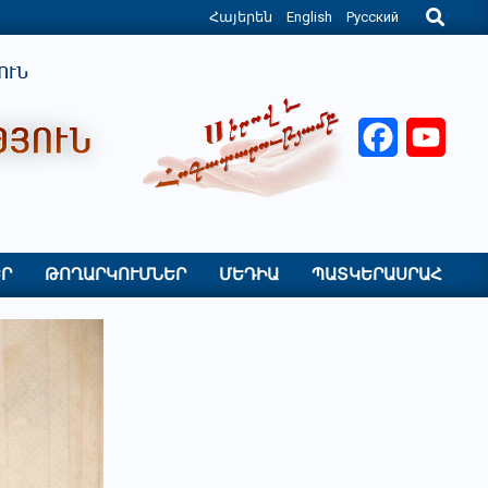
Search
Հայերեն
English
Русский
Facebook
YouT
Ր
ԹՈՂԱՐԿՈՒՄՆԵՐ
ՄԵԴԻԱ
ՊԱՏԿԵՐԱՍՐԱՀ