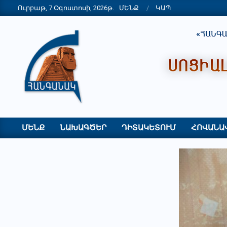
Skip
Ուրբաթ, 7 Օգոստոսի, 2026թ.
ՄԵՆՔ
ԿԱՊ
to
content
"ՀԱՆԳԱՆԱԿ"
ՀԿ
ՄԵՆՔ
ՆԱԽԱԳԾԵՐ
ԴԻՏԱԿԵՏՈՒՄ
ՀՈՎԱՆԱ