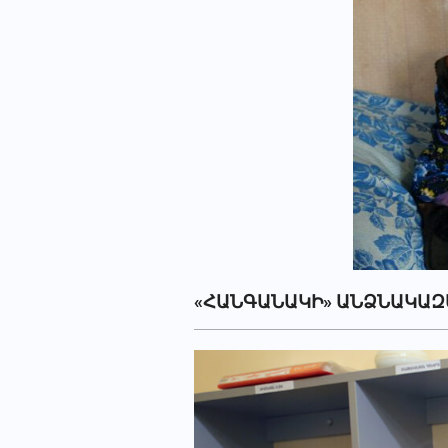
«ՀԱՆԳԱՆԱԿԻ» ԱՆՁՆԱԿԱԶ