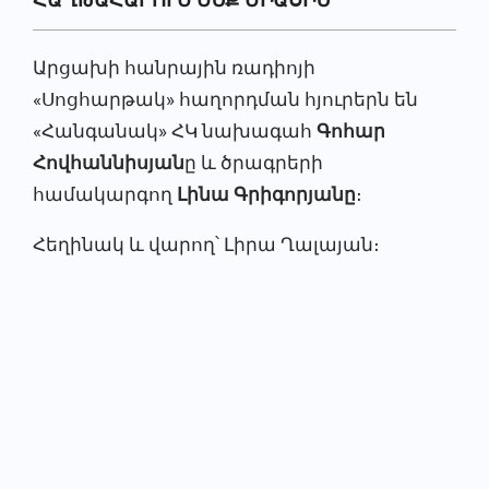
Արցախի հանրային ռադիոյի
«Սոցհարթակ» հաղորդման հյուրերն են
«Հանգանակ» ՀԿ նախագահ
Գոհար
Հովհաննիսյան
ը և ծրագրերի
համակարգող
Լինա Գրիգորյանը
։
Հեղինակ և վարող՝ Լիրա Ղալայան։