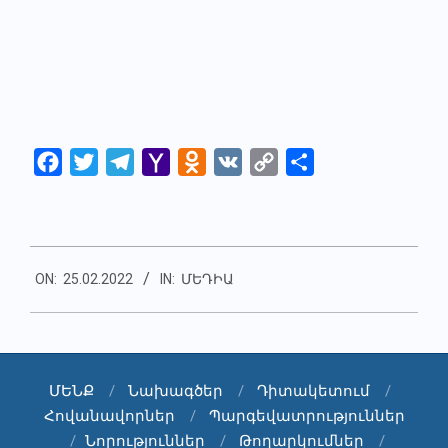
Facebook
Twitter
Telegram
Yahoo
Odnoklassniki
VK
Copy
Share
Mail
Link
2022-
ON:
25.02.2022
IN:
ՄԵԴԻԱ
02-
25
ՄԵՆՔ
Նախագծեր
Դիտակետում
Հովանավորներ
Պարգեվատրություններ
Նորություններ
Թողարկումներ