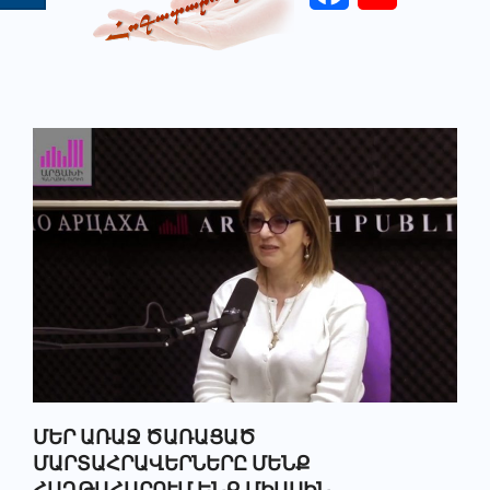
Primary
Navigation
Menu
ՄԵՐ ԱՌԱՋ ԾԱՌԱՑԱԾ
ՄԱՐՏԱՀՐԱՎԵՐՆԵՐԸ ՄԵՆՔ
ՀԱՂԹԱՀԱՐՈՒՄ ԵՆՔ ՄԻԱՍԻՆ