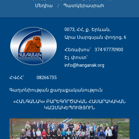
Մեդիա
Պատկերասրահ
0073, ՀՀ, ք․ Երևան,
Արա Սարգսյան փողոց, 6
Հեռախոս
՝ 374 97770900
Էլ. փոստ՝
info@hanganak.org
ՀՎՀՀ՝ 08266735
Գաղտնիության քաղաքականություն
«ՀԱՆԳԱՆԱԿ» ԲԱՐԵԳՈՐԾԱԿԱՆ ՀԱՍԱՐԱԿԱԿԱՆ
ԿԱԶՄԱԿԵՊՈՒԹՅՈՒՆ