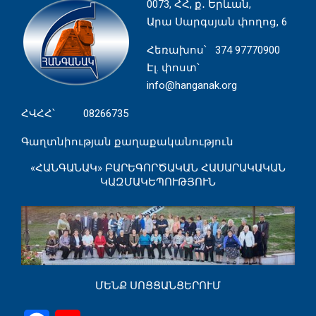
0073, ՀՀ, ք․ Երևան,
Արա Սարգսյան փողոց, 6
Հեռախոս
՝ 374 97770900
Էլ. փոստ՝
info@hanganak.org
ՀՎՀՀ՝ 08266735
Գաղտնիության քաղաքականություն
«ՀԱՆԳԱՆԱԿ» ԲԱՐԵԳՈՐԾԱԿԱՆ ՀԱՍԱՐԱԿԱԿԱՆ
ԿԱԶՄԱԿԵՊՈՒԹՅՈՒՆ
ՄԵՆՔ ՍՈՑՑԱՆՑԵՐՈՒՄ