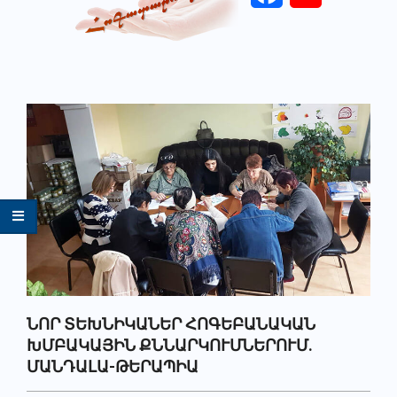
Primary
Navigation
Menu
ՆՈՐ ՏԵԽՆԻԿԱՆԵՐ ՀՈԳԵԲԱՆԱԿԱՆ
ԽՄԲԱԿԱՅԻՆ ՔՆՆԱՐԿՈՒՄՆԵՐՈՒՄ.
ՄԱՆԴԱԼԱ-ԹԵՐԱՊԻԱ