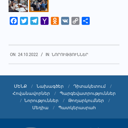
Facebook
Twitter
Telegram
Yahoo
Odnoklassniki
VK
Copy
Share
Mail
Link
2022-
ON:
24.10.2022
IN:
ՆՈՐՈՒԹՅՈՒՆՆԵՐ
10-
24
ՄԵՆՔ
Նախագծեր
Դիտակետում
Հովանավորներ
Պարգեվատրություններ
Նորություններ
Թողարկումներ
Մեդիա
Պատկերասրահ