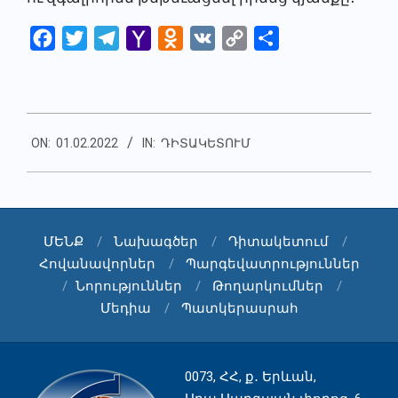
Facebook
Twitter
Telegram
Yahoo
Odnoklassniki
VK
Copy
Share
Mail
Link
2022-
ON:
01.02.2022
IN:
ԴԻՏԱԿԵՏՈՒՄ
02-
01
ՄԵՆՔ
Նախագծեր
Դիտակետում
Հովանավորներ
Պարգեվատրություններ
Նորություններ
Թողարկումներ
Մեդիա
Պատկերասրահ
0073, ՀՀ, ք․ Երևան,