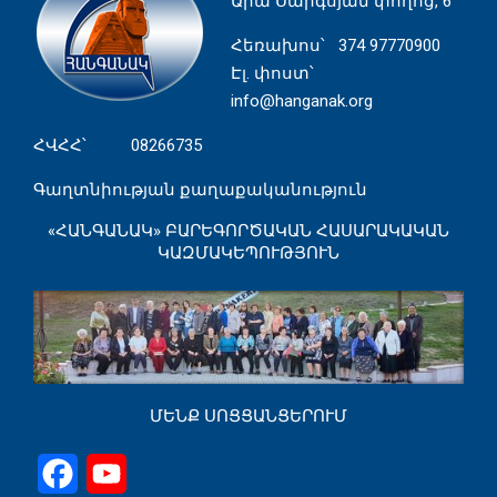
Արա Սարգսյան փողոց, 6
Հեռախոս
՝ 374 97770900
Էլ. փոստ՝
info@hanganak.org
ՀՎՀՀ՝ 08266735
Գաղտնիության քաղաքականություն
«ՀԱՆԳԱՆԱԿ» ԲԱՐԵԳՈՐԾԱԿԱՆ ՀԱՍԱՐԱԿԱԿԱՆ
ԿԱԶՄԱԿԵՊՈՒԹՅՈՒՆ
ՄԵՆՔ ՍՈՑՑԱՆՑԵՐՈՒՄ
Facebook
YouTube