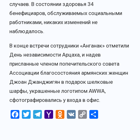
случаев. В состоянии здоровья 34
бенефициаров, обслуживаемых социальными
работниками, никаких изменений не
наблюдалось.
В конце встречи сотрудники «Анганак» отметили
День независимости Арцаха, и надев
присланные членом попечительского совета
Ассоциации благосостояния армянских женщин
Джоан Джанджигян в подарок шелковые
шарфы, украшенные логотипом AWWA,
сфотографировались у входа в офис.
Facebook
Twitter
Telegram
Yahoo
Odnoklassniki
VK
Copy
Отправить
Mail
Link