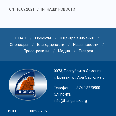
2021-
ON:
10.09.2021
IN:
НАШИ НОВОСТИ
09-
10
О НАС
Проекты
В центре внимания
Спонсоры
Благодарности
Наши новости
Пресс-релизы
Медиа
Галерея
0073, Республика Армения
г. Ереван, ул. Ара Саргсяна 6
Телефон: 374 97770900
Эл. почта:
info@hanganak.org
ИНН: 08266735