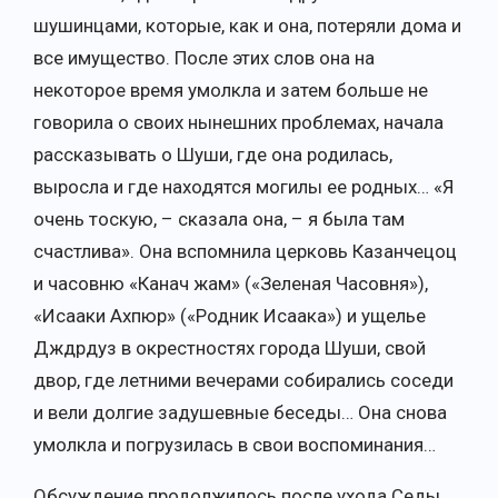
шушинцами, которые, как и она, потеряли дома и
все имущество. После этих слов она на
некоторое время умолкла и затем больше не
говорила о своих нынешних проблемах, начала
рассказывать о Шуши, где она родилась,
выросла и где находятся могилы ее родных… «Я
очень тоскую, – сказала она, – я была там
счастлива». Она вспомнила церковь Казанчецоц
и часовню «Канач жам» («Зеленая Часовня»),
«Исааки Ахпюр» («Родник Исаака») и ущелье
Дждрдуз в окрестностях города Шуши, свой
двор, где летними вечерами собирались соседи
и вели долгие задушевные беседы… Она снова
умолкла и погрузилась в свои воспоминания…
Обсуждение продолжилось после ухода Седы.