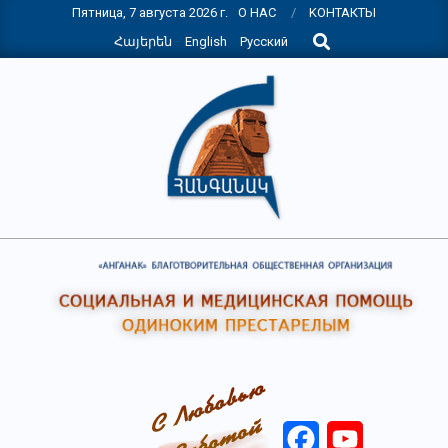
Skip
Пятница, 7 августа 2026 г.
О НАС
KОНТАКТЫ
Search
to
Հայերեն
English
Русский
content
НПО
"АНГАНАК"
Facebook
YouTube