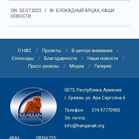
2023-
ON:
02.07.2023
IN:
БЛОКАДНЫЙ АРЦАХ
,
НАШИ
07-
НОВОСТИ
02
О НАС
Проекты
В центре внимания
Спонсоры
Благодарности
Наши новости
Пресс-релизы
Медиа
Галерея
0073, Республика Армения
г. Ереван, ул. Ара Саргсяна 6
Телефон: 374 97770900
Эл. почта:
info@hanganak.org
ИНН: 08266735