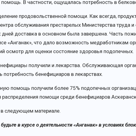
помощь. В частности, ощущалась потребность в белков
еделение продовольственной помощи. Как всегда, проду
ентра обслуживания престарелых Министерства труда и
их дней доставка в основном была завершена. Часть по
се «Анганак», что дало возможность медработникам орг
ий осмотр для оценки состояние здоровья подопечных.
енефициары получили и лекарства. Обслуживающая орга
ь потребность бенефициаров в лекарствах.
ную помощь получили более 75% подопечных организаци
я распределения помощи среди бенефициаров Аскеранск
 в следующем материале.
и
будьте в курсе
о деятельности
«А
нганак
»
в условиях бло