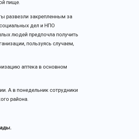
ой пище.
кты развезли закрепленным за
 социальных дел и НПО
жилых людей предпочла получить
анизации, пользуясь случаем,
низацию аптека в основном
и. А в понедельник сотрудники
ого района.
кады.