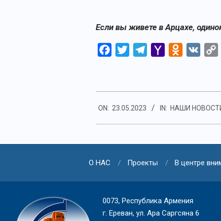
Если вы живете в Арцахе, одино
Facebook
Twitter
Telegram
Yahoo
Odnoklassn
VK
Mail
2023-
ON:
23.05.2023
IN:
НАШИ НОВОСТ
05-
23
О НАС
Проекты
В центре вни
0073, Республика Армения
г. Ереван, ул. Ара Саргсяна 6