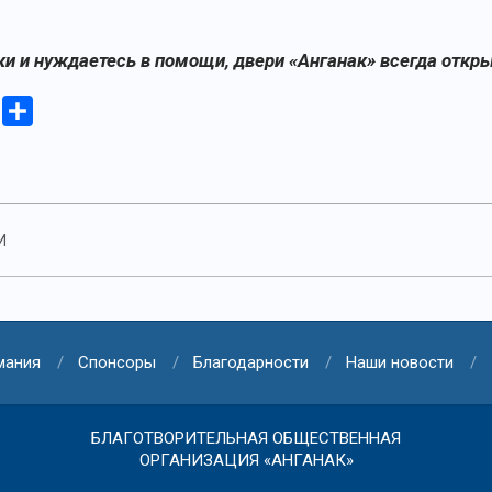
ки и нуждаетесь в помощи, двери «
А
нганак» всегда откр
iki
Copy
Отправить
Link
И
мания
Спонсоры
Благодарности
Наши новости
БЛАГОТВОРИТЕЛЬНАЯ ОБЩЕСТВЕННАЯ
ОРГАНИЗАЦИЯ «АНГАНАК»