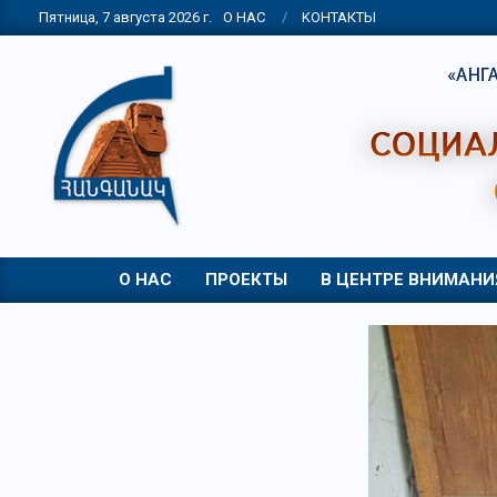
Skip
Пятница, 7 августа 2026 г.
О НАС
KОНТАКТЫ
to
content
НПО
"АНГАНАК"
О НАС
ПРОЕКТЫ
В ЦЕНТРЕ ВНИМАНИ