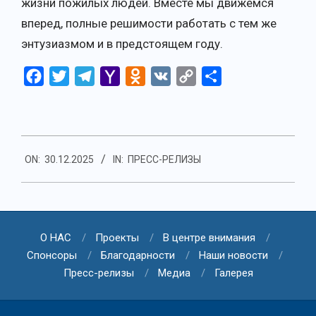
жизни пожилых людей. Вместе мы движемся
вперед, полные решимости работать с тем же
энтузиазмом и в предстоящем году.
Facebook
Twitter
Telegram
Yahoo
Odnoklassniki
VK
Copy
Отправить
Mail
Link
2025-
ON:
30.12.2025
IN:
ПРЕСС-РЕЛИЗЫ
12-
30
О НАС
Проекты
В центре внимания
Спонсоры
Благодарности
Наши новости
Пресс-релизы
Медиа
Галерея