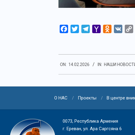
Facebook
Twitter
Telegram
Yahoo
Odnoklassn
VK
Mail
2026-
ON:
14.02.2026
IN:
НАШИ НОВОСТ
02-
14
О НАС
Проекты
В центре вни
0073, Республика Армения
г. Ереван, ул. Ара Саргсяна 6