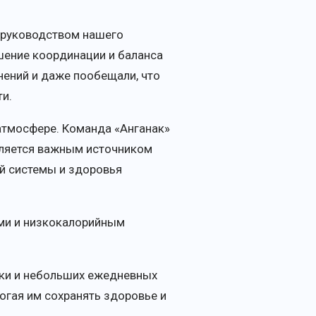
 руководством нашего
шение координации и баланса
ений и даже пообещали, что
и.
атмосфере. Команда «Анганак»
вляется важным источником
й системы и здоровья
ами и низкокалорийным
тики и небольших ежедневных
гая им сохранять здоровье и