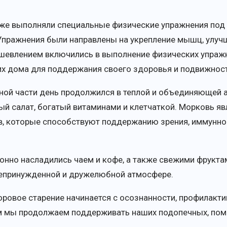
акже выполняли специальные физические упражнения под
 Упражнения были направлены на укрепление мышц, улуч
ушевлением включились в выполнение физических упражн
их дома для поддержания своего здоровья и подвижност
ьной части день продолжился в теплой и объединяющей 
й салат, богатый витаминами и клетчаткой. Морковь я
ов, которые способствуют поддержанию зрения, иммунно
онно насладились чаем и кофе, а также свежими фрукт
непринужденной и дружелюбной атмосфере.
доровое старение начинается с осознанности, профилак
ам мы продолжаем поддерживать наших подопечных, помо