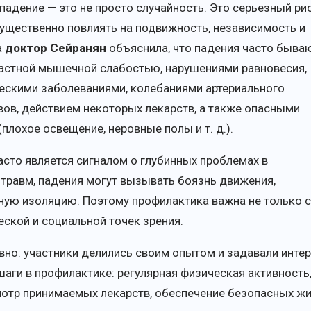
 падение — это не просто случайность. Это серьезный ри
ущественно повлиять на подвижность, независимость и
а
доктор Сейранян
объяснила, что падения часто быва
астной мышечной слабостью, нарушениями равновесия,
ескими заболеваниями, колебаниями артериального
вов, действием некоторых лекарств, а также опасными
лохое освещение, неровные полы и т. д.).
асто является сигналом о глубинных проблемах в
травм, падения могут вызывать боязнь движения,
ную изоляцию. Поэтому профилактика важна не только 
еской и социальной точек зрения.
но: участники делились своим опытом и задавали инте
аги в профилактике: регулярная физическая активность,
мотр принимаемых лекарств, обеспечение безопасных ж