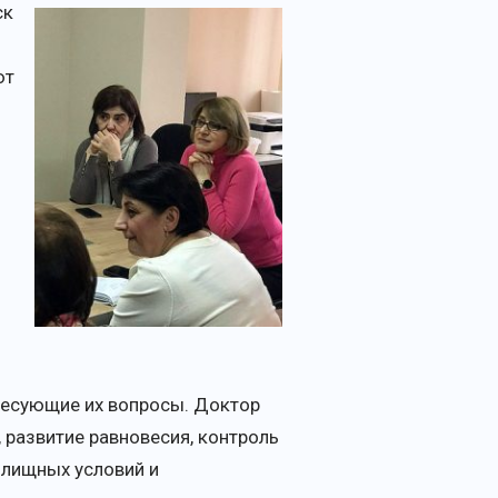
ск
ют
с
ресующие их вопросы. Доктор
 развитие равновесия, контроль
илищных условий и