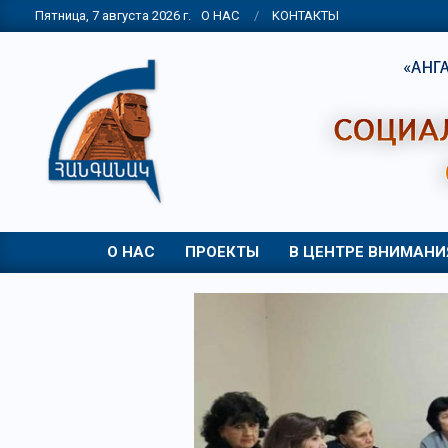
Skip
Пятница, 7 августа 2026 г.
О НАС
KОНТАКТЫ
to
content
НПО
"АНГАНАК"
О НАС
ПРОЕКТЫ
В ЦЕНТРЕ ВНИМАНИ