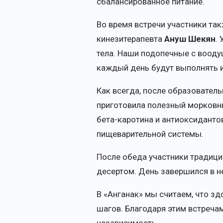
сбалансированное питание.
Во время встречи участники т
кинезитерапевта
Ануш Шекян
.
тела. Наши подопечные с воод
каждый день будут выполнять 
Как всегда, после образовател
приготовила полезный морковны
бета-каротина и антиоксидант
пищеварительной системы.
После обеда участники традици
десертом. День завершился в 
В «Анганак» мы считаем, что з
шагов. Благодаря этим встреч