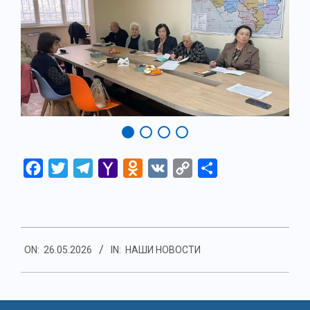
Facebook
Twitter
Telegram
Yahoo
Odnoklassniki
VK
Copy
Отправить
Mail
Link
2026-
ON:
26.05.2026
IN:
НАШИ НОВОСТИ
05-
26