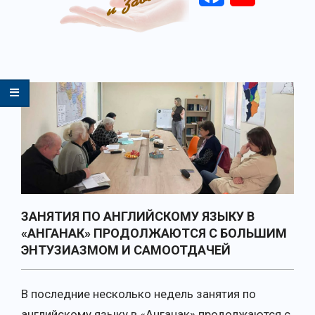
Primary
Navigation
Menu
ЗАНЯТИЯ ПО АНГЛИЙСКОМУ ЯЗЫКУ В
«АНГАНАК» ПРОДОЛЖАЮТСЯ С БОЛЬШИМ
ЭНТУЗИАЗМОМ И САМООТДАЧЕЙ
В последние несколько недель занятия по
английскому языку в «Анганак» продолжаются с