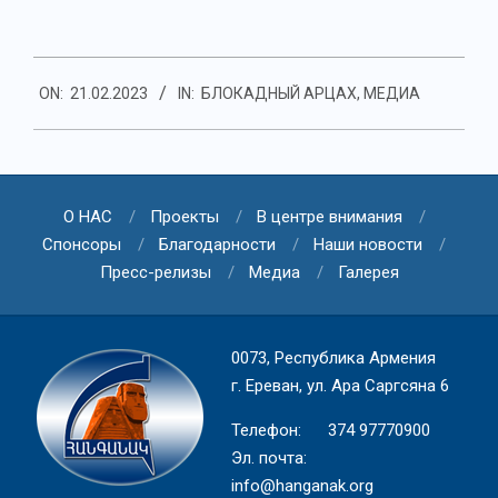
2023-
ON:
21.02.2023
IN:
БЛОКАДНЫЙ АРЦАХ
,
МЕДИА
02-
21
О НАС
Проекты
В центре внимания
Спонсоры
Благодарности
Наши новости
Пресс-релизы
Медиа
Галерея
0073, Республика Армения
г. Ереван, ул. Ара Саргсяна 6
Телефон: 374 97770900
Эл. почта:
info@hanganak.org