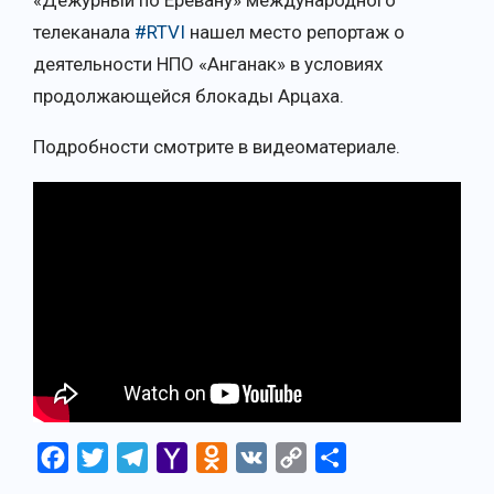
«Дежурный по Еревану» международного
телеканала
#RTVI
нашел место репортаж о
деятельности НПО «Анганак» в условиях
продолжающейся блокады Арцаха.
Подробности смотрите в видеоматериале.
Facebook
Twitter
Telegram
Yahoo
Odnoklassniki
VK
Copy
Отправить
Mail
Link