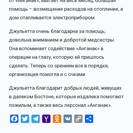
от «Анганак», хватает на весь месяц, большая
помощь – возмещение расходов на отопление, а
дом отапливается электроприбором.
Джульетта очень благодарна за помощь,
довольна вниманием и добротой медсестры.
Она вспоминает содействие «Анганак» в
операции на глазу, которую ей пришлось
сделать. Теперь со зрением все в порядке,
организация помогла и с очками.
Джульетта благодарит добрых людей, живущих
в далеком Бостоне, которые издалека помогают
пожилым, а также весь персонал «Анганак».
Facebook
Twitter
Telegram
Yahoo
Odnoklassniki
VK
Copy
Отправить
Mail
Link