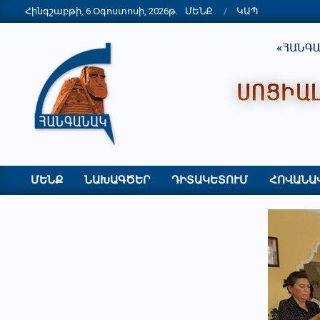
Skip
Հինգշաբթի, 6 Օգոստոսի, 2026թ.
ՄԵՆՔ
ԿԱՊ
to
content
"ՀԱՆԳԱՆԱԿ"
ՀԿ
ՄԵՆՔ
ՆԱԽԱԳԾԵՐ
ԴԻՏԱԿԵՏՈՒՄ
ՀՈՎԱՆԱ