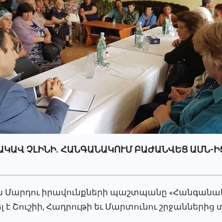
ԱԿԱՎ ՉԼԻՆԻ. ՀԱՆԳԱՆԱԿՈՒՄ ԲԱԺԱՆՎԵՑ ԱՄՆ-
Մարդու իրավունքների պաշտպանը «Հանգանակ»
լ է Շուշիի, Հադրութի եւ Մարտունու շրջանների