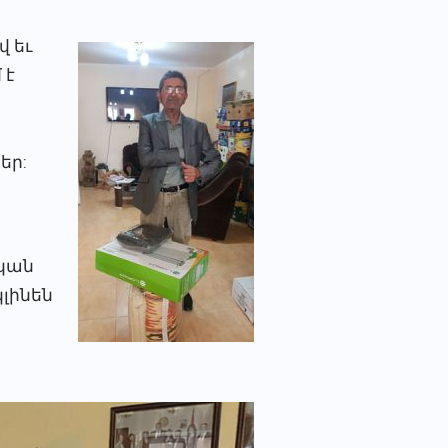
 եւ
 է
եր:
կան
կլինեն