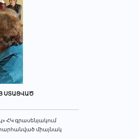
ԻՑ ՍՏԱՑՎԱԾ
 ՀԿ գրասենյակում
ց տարհանված միայնակ