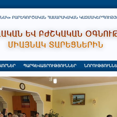
ՎՈՐՆԵՐ
ՊԱՐԳԵՎԱՏՐՈՒԹՅՈՒՆՆԵՐ
ՆՈՐՈՒԹՅՈՒՆՆԵ
Primary
Navigation
Menu