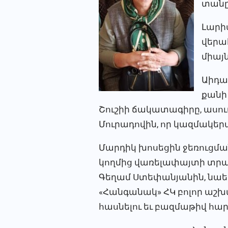
տանը
Լարիս
վերահ
միայ
Աիդա
քանի 
Շուշիի ճակատագիրը, ասում է
Մուրադովին, որ կազմակեր
Մարդիկ խոսեցին ջեռուցման
կողմից վառելափայտի տրամ
Գեղամ Ստեփանյանին, նաե
«Հանգանակ» ՀԿ բոլոր աշխ
հասնելու եւ բազմաթիվ հարց