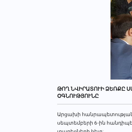
ԹՈՂ ՆՎԻՐԱՏՈՒԻ ՁԵՌՔԸ Ս
ՕԳՆՈՒԹՅՈՒՆԸ
Արցախի հանրապետության 
սեպտեմբերի 6-ին հանդիպե
տարեցների հետ: