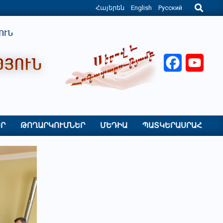
Search
Հայերեն
English
Русский
Facebook
YouT
Ր
ԹՈՂԱՐԿՈՒՄՆԵՐ
ՄԵԴԻԱ
ՊԱՏԿԵՐԱՍՐԱՀ