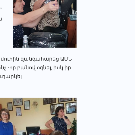
՝
ն
ք
րմուհին զանգահարեց ԱՄՆ
չ -որ բանով օգնել, իսկ իր
ուղարկել