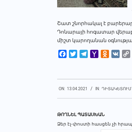
Շատ շնորհակալ է բարերար
Դոնարայի հոգատար վերաբեր
միշտ կարողանան օգնությա
Facebook
Twitter
Telegram
Yahoo
Odnoklassn
VK
Mail
2021-
ON:
13.04.2021
IN:
ԴԻՏԱԿԵՏՈՒՄ
04-
13
ԹՈՂՆԵԼ ՊԱՏԱՍԽԱՆ
Ձեր էլ-փոստի հասցեն չի հրա