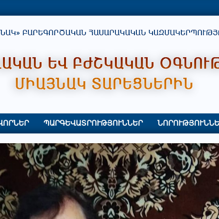
ՎՈՐՆԵՐ
ՊԱՐԳԵՎԱՏՐՈՒԹՅՈՒՆՆԵՐ
ՆՈՐՈՒԹՅՈՒՆՆԵ
Primary
Navigation
Menu