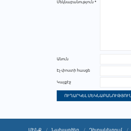
Մեկնաբանություն
*
Անուն
Էլ-փոստի հասցե
Կայքէջ
ՄԵՆՔ
Նախագծեր
Դիտակետում