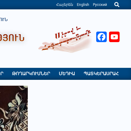
Search
Հայերեն
English
Русский
Facebook
YouT
Ր
ԹՈՂԱՐԿՈՒՄՆԵՐ
ՄԵԴԻԱ
ՊԱՏԿԵՐԱՍՐԱՀ