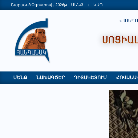
Skip
Շաբաթ 8 Օգոստոսի, 2026թ.
ՄԵՆՔ
ԿԱՊ
to
content
"ՀԱՆԳԱՆԱԿ"
ՀԿ
ՄԵՆՔ
ՆԱԽԱԳԾԵՐ
ԴԻՏԱԿԵՏՈՒՄ
ՀՈՎԱՆԱ