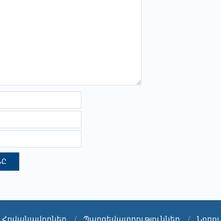
Հովանավորներ
Պարգեվատրություններ
Նորու