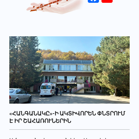
Primary
Navigation
Menu
«ՀԱՆԳԱՆԱԿԸ»-Ի ԱԿՏԻՎՈՐԵՆ ՓՆՏՐՈՒՄ
Է ԻՐ ՇԱՀԱՌՈՒՆԵՐԻՆ