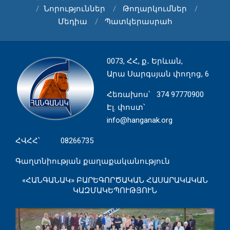
Նորություններ
Թողարկումներ
Մեդիա
Պատկերասրահ
0073, ՀՀ, ք․ Երևան,
Արա Սարգսյան փողոց, 6
Հեռախոս
՝ 374 97770900
Էլ. փոստ՝
info@hanganak.org
ՀՎՀՀ՝ 08266735
Գաղտնիության քաղաքականություն
«ՀԱՆԳԱՆԱԿ» ԲԱՐԵԳՈՐԾԱԿԱՆ ՀԱՍԱՐԱԿԱԿԱՆ
ԿԱԶՄԱԿԵՊՈՒԹՅՈՒՆ