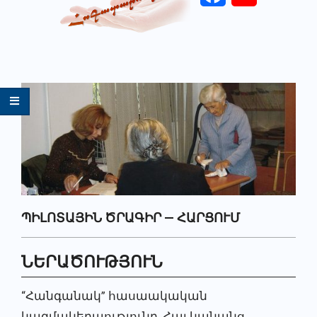
Primary
Navigation
Menu
ՊԻԼՈՏԱՅԻՆ ԾՐԱԳԻՐ — ՀԱՐՑՈՒՄ
ՆԵՐԱԾՈՒԹՅՈՒՆ
“Հանգանակ” հասաակական
կազմակերպությունը, Հայ կանանց