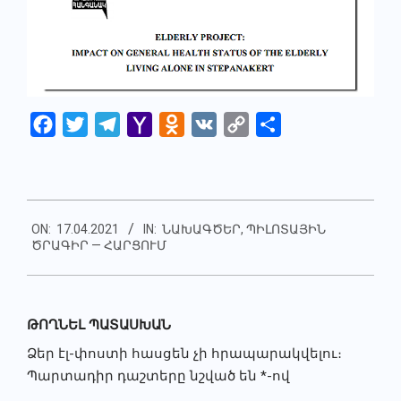
Facebook
Twitter
Telegram
Yahoo
Odnoklassniki
VK
Copy
Share
Mail
Link
2021-
ON:
17.04.2021
IN:
ՆԱԽԱԳԾԵՐ
,
ՊԻԼՈՏԱՅԻՆ
04-
ԾՐԱԳԻՐ — ՀԱՐՑՈՒՄ
17
ԹՈՂՆԵԼ ՊԱՏԱՍԽԱՆ
Ձեր էլ-փոստի հասցեն չի հրապարակվելու։
Պարտադիր դաշտերը նշված են
*
-ով