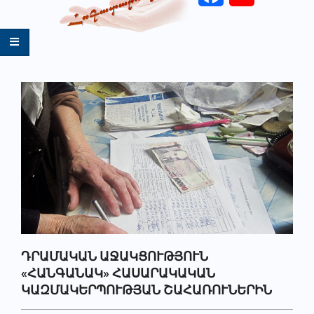
Primary
Navigation
Menu
ԴՐԱՄԱԿԱՆ ԱՋԱԿՑՈՒԹՅՈՒՆ
«ՀԱՆԳԱՆԱԿ» ՀԱՍԱՐԱԿԱԿԱՆ
ԿԱԶՄԱԿԵՐՊՈՒԹՅԱՆ ՇԱՀԱՌՈՒՆԵՐԻՆ