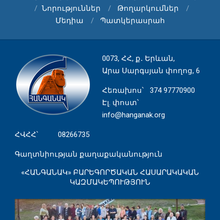
Նորություններ
Թողարկումներ
Մեդիա
Պատկերասրահ
0073, ՀՀ, ք․ Երևան,
Արա Սարգսյան փողոց, 6
Հեռախոս
՝ 374 97770900
Էլ. փոստ՝
info@hanganak.org
ՀՎՀՀ՝ 08266735
Գաղտնիության քաղաքականություն
«ՀԱՆԳԱՆԱԿ» ԲԱՐԵԳՈՐԾԱԿԱՆ ՀԱՍԱՐԱԿԱԿԱՆ
ԿԱԶՄԱԿԵՊՈՒԹՅՈՒՆ