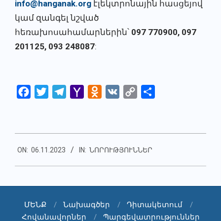
info@hanganak.org
էլեկտրոնային հասցեյով
կամ զանգել նշված
հեռախոսահամարներին՝
097 770900, 097
201125, 093 248087
:
Facebook
Twitter
Telegram
Yahoo
Odnoklassniki
VK
Copy
Share
Mail
Link
2023-
ON:
06.11.2023
IN:
ՆՈՐՈՒԹՅՈՒՆՆԵՐ
11-
06
ՄԵՆՔ
Նախագծեր
Դիտակետում
Հովանավորներ
Պարգեվատրություններ