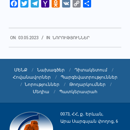
Facebook
Twitter
Telegram
Yahoo
Odnoklassniki
VK
Copy
Share
Mail
Link
2023-
ON:
03.05.2023
IN:
ՆՈՐՈՒԹՅՈՒՆՆԵՐ
05-
03
ՄԵՆՔ
Նախագծեր
Դիտակետում
Հովանավորներ
Պարգեվատրություններ
Նորություններ
Թողարկումներ
Մեդիա
Պատկերասրահ
0073, ՀՀ, ք․ Երևան,
Արա Սարգսյան փողոց, 6