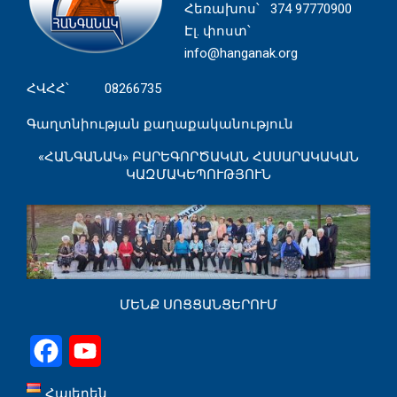
Հեռախոս
՝ 374 97770900
Էլ. փոստ՝
info@hanganak.org
ՀՎՀՀ՝ 08266735
Գաղտնիության քաղաքականություն
«ՀԱՆԳԱՆԱԿ» ԲԱՐԵԳՈՐԾԱԿԱՆ ՀԱՍԱՐԱԿԱԿԱՆ
ԿԱԶՄԱԿԵՊՈՒԹՅՈՒՆ
ՄԵՆՔ ՍՈՑՑԱՆՑԵՐՈՒՄ
Facebook
YouTube
Հայերեն