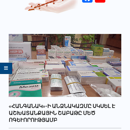
Primary
Navigation
Menu
«ՀԱՆԳԱՆԱԿ»-Ի ԱՆՁՆԱԿԱԶՄԸ ՍԿՍԵԼ Է
ԱՇԽԱՏԱՆՔԱՅԻՆ ՇԱԲԱԹԸ ՄԵԾ
ՈԳԵՒՈՐՈՒԹՅԱՄԲ