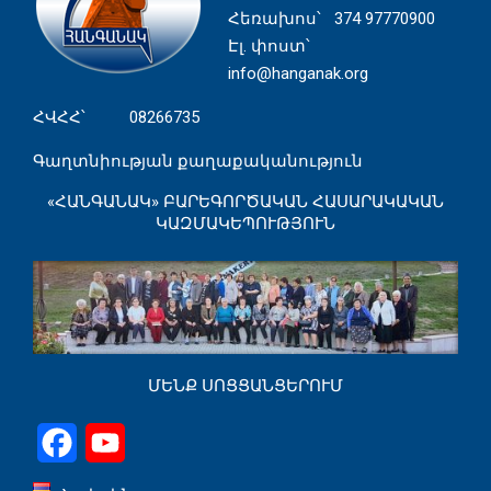
Հեռախոս
՝ 374 97770900
Էլ. փոստ՝
info@hanganak.org
ՀՎՀՀ՝ 08266735
Գաղտնիության քաղաքականություն
«ՀԱՆԳԱՆԱԿ» ԲԱՐԵԳՈՐԾԱԿԱՆ ՀԱՍԱՐԱԿԱԿԱՆ
ԿԱԶՄԱԿԵՊՈՒԹՅՈՒՆ
ՄԵՆՔ ՍՈՑՑԱՆՑԵՐՈՒՄ
Facebook
YouTube