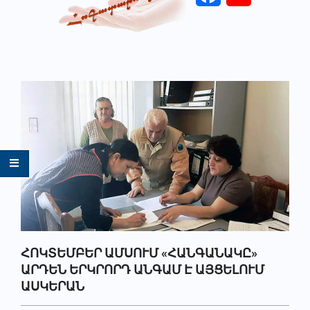
Primary
Navigation
Menu
ՀՈԿՏԵՄԲԵՐ ԱՄՍՈՒՄ «ՀԱՆԳԱՆԱԿԸ»
ԱՐԴԵՆ ԵՐԿՐՈՐԴ ԱՆԳԱՄ Է ԱՅՑԵԼՈՒՄ
ԱՍԿԵՐԱՆ