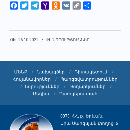
Facebook
Twitter
Telegram
Yahoo
Odnoklassniki
VK
Copy
Share
Mail
Link
2022-
ON:
26.10.2022
IN:
ՆՈՐՈՒԹՅՈՒՆՆԵՐ
10-
26
ՄԵՆՔ
Նախագծեր
Դիտակետում
Հովանավորներ
Պարգեվատրություններ
Նորություններ
Թողարկումներ
Մեդիա
Պատկերասրահ
0073, ՀՀ, ք․ Երևան,
Արա Սարգսյան փողոց, 6