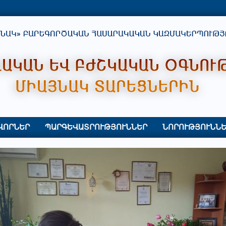
ՎՈՐՆԵՐ
ՊԱՐԳԵՎԱՏՐՈՒԹՅՈՒՆՆԵՐ
ՆՈՐՈՒԹՅՈՒՆՆԵ
Primary
Navigation
Menu