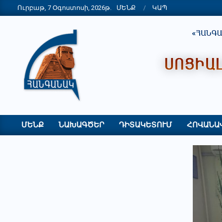
Skip
Ուրբաթ, 7 Օգոստոսի, 2026թ.
ՄԵՆՔ
ԿԱՊ
to
content
"ՀԱՆԳԱՆԱԿ"
ՀԿ
ՄԵՆՔ
ՆԱԽԱԳԾԵՐ
ԴԻՏԱԿԵՏՈՒՄ
ՀՈՎԱՆԱ