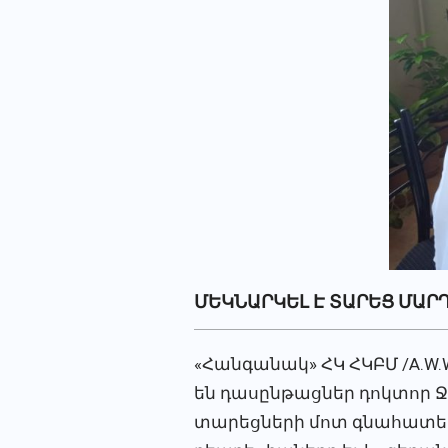
ՄԵԿՆԱՐԿԵԼ Է ՏԱՐԵՑ ՄԱՐ
«Հանգանակ» ՀԿ ՀԿԲՄ /A.W
են դասընթացներ դոկտոր Ջ
տարեցների մոտ գնահատելո