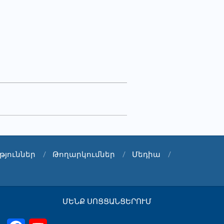
թյուններ
Թողարկումներ
Մեդիա
ՄԵՆՔ ՍՈՑՑԱՆՑԵՐՈՒՄ