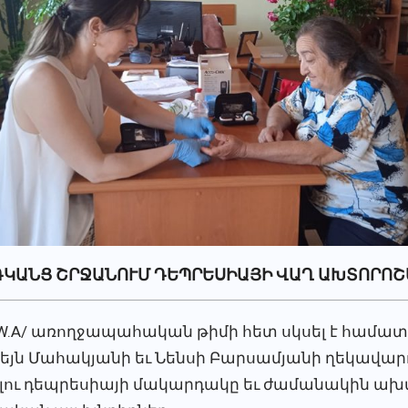
ԴԿԱՆՑ ՇՐՋԱՆՈՒՄ ԴԵՊՐԵՍԻԱՅԻ ՎԱՂ ԱԽՏՈՐՈՇՄ
.W.A/ առողջապահական թիմի հետ սկսել է համա
եյն Մահակյանի եւ Նենսի Բարսամյանի ղեկավարո
ւ դեպրեսիայի մակարդակը եւ ժամանակին ախտոր