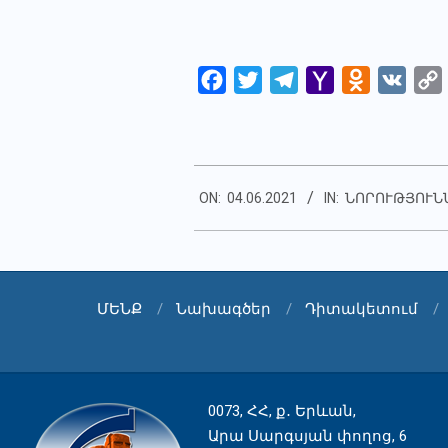
Facebook
Twitter
Telegram
Yahoo
Odnoklassn
VK
Mail
2021-
ON:
04.06.2021
IN:
ՆՈՐՈՒԹՅՈՒՆ
06-
04
ՄԵՆՔ
Նախագծեր
Դիտակետում
0073, ՀՀ, ք․ Երևան,
Արա Սարգսյան փողոց, 6