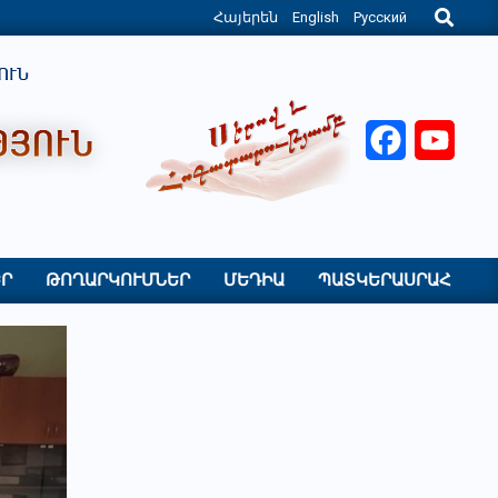
Search
Հայերեն
English
Русский
Facebook
YouT
Ր
ԹՈՂԱՐԿՈՒՄՆԵՐ
ՄԵԴԻԱ
ՊԱՏԿԵՐԱՍՐԱՀ