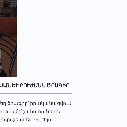
ԱՆ ԵՒ ԲՈՒԺՄԱՆ ԾՐԱԳԻՐ
տեղ ծրագիր՝ իրականացվում
ւթյամբ՝ շահառուների/
ոշելու եւ բուժելու