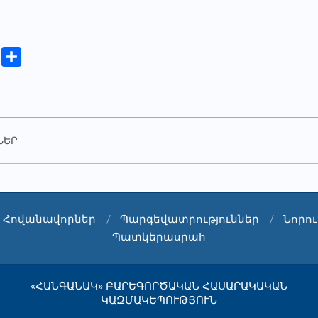
iki
Copy
Share
Link
ՆԵՐ
Հովանավորներ
Պարգեվատրություններ
Նորու
Պատկերասրահ
«ՀԱՆԳԱՆԱԿ» ԲԱՐԵԳՈՐԾԱԿԱՆ ՀԱՍԱՐԱԿԱԿԱՆ
ԿԱԶՄԱԿԵՊՈՒԹՅՈՒՆ