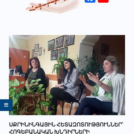
Primary
Navigation
Menu
ՍՔՐԻՆԻՆԳԱՅԻՆ ՀԵՏԱԶՈՏՈՒԹՅՈՒՆՆԵՐ՝
ՀՈԳԵԲԱՆԱԿԱՆ ԽՆԴԻՐՆԵՐԻ