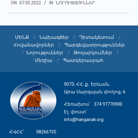
ON:
07.05.2022
IN:
ՆՈՐՈՒԹՅՈՒՆՆԵՐ
05-
07
ՄԵՆՔ
Նախագծեր
Դիտակետում
Հովանավորներ
Պարգեվատրություններ
Նորություններ
Թողարկումներ
Մեդիա
Պատկերասրահ
0073, ՀՀ, ք․ Երևան,
Արա Սարգսյան փողոց, 6
Հեռախոս
՝ 374 97770900
Էլ. փոստ՝
info@hanganak.org
ՀՎՀՀ՝ 08266735