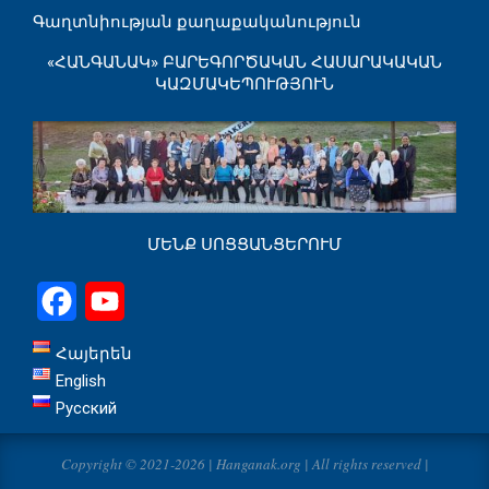
Գաղտնիության քաղաքականություն
«ՀԱՆԳԱՆԱԿ» ԲԱՐԵԳՈՐԾԱԿԱՆ ՀԱՍԱՐԱԿԱԿԱՆ
ԿԱԶՄԱԿԵՊՈՒԹՅՈՒՆ
ՄԵՆՔ ՍՈՑՑԱՆՑԵՐՈՒՄ
Facebook
YouTube
Հայերեն
English
Русский
Copyright © 2021-2026 | Hanganak.org | All rights reserved |