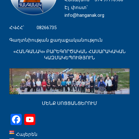
Էլ. փոստ՝
info@hanganak.org
ՀՎՀՀ՝ 08266735
Գաղտնիության քաղաքականություն
«ՀԱՆԳԱՆԱԿ» ԲԱՐԵԳՈՐԾԱԿԱՆ ՀԱՍԱՐԱԿԱԿԱՆ
ԿԱԶՄԱԿԵՊՈՒԹՅՈՒՆ
ՄԵՆՔ ՍՈՑՑԱՆՑԵՐՈՒՄ
Facebook
YouTube
Հայերեն