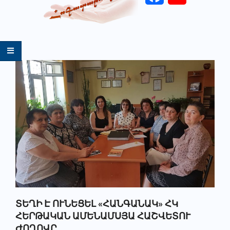
Primary
Navigation
Menu
ՏԵՂԻ Է ՈՒՆԵՑԵԼ «ՀԱՆԳԱՆԱԿ» ՀԿ
ՀԵՐԹԱԿԱՆ ԱՄԵՆԱՄՍՅԱ ՀԱՇՎԵՏՈՒ
ԺՈՂՈՎԸ