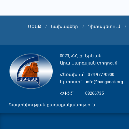
19
ՄԵՆՔ
Նախագծեր
Դիտակետում
0073, ՀՀ, ք․ Երևան,
Արա Սարգսյան փողոց, 6
Հեռախոս
՝ 374 97770900
Էլ. փոստ՝
info@hanganak.org
ՀՎՀՀ՝ 08266735
Գաղտնիության քաղաքականություն