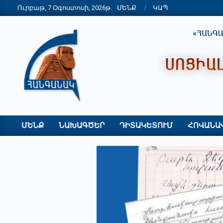
Skip
Ուրբաթ, 7 Օգոստոսի, 2026թ.
ՄԵՆՔ
ԿԱՊ
to
content
"ՀԱՆԳԱՆԱԿ"
ՀԿ
ՄԵՆՔ
ՆԱԽԱԳԾԵՐ
ԴԻՏԱԿԵՏՈՒՄ
ՀՈՎԱՆԱ