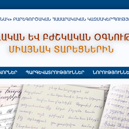
ՎՈՐՆԵՐ
ՊԱՐԳԵՎԱՏՐՈՒԹՅՈՒՆՆԵՐ
ՆՈՐՈՒԹՅՈՒՆՆԵ
Primary
Navigation
Menu