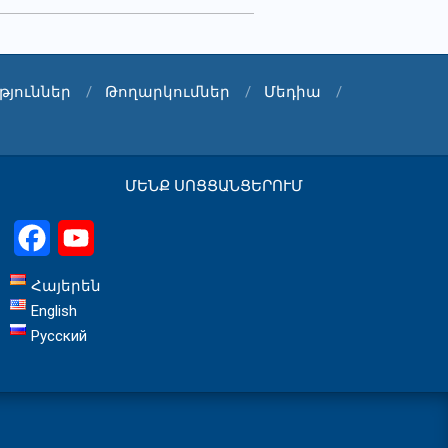
թյուններ
Թողարկումներ
Մեդիա
ՄԵՆՔ ՍՈՑՑԱՆՑԵՐՈՒՄ
Facebook
YouTube
Հայերեն
English
Русский