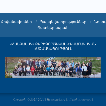
Հովանավորներ
Պարգեվատրություններ
Նորու
Պատկերասրահ
«ՀԱՆԳԱՆԱԿ» ԲԱՐԵԳՈՐԾԱԿԱՆ ՀԱՍԱՐԱԿԱԿԱՆ
ԿԱԶՄԱԿԵՊՈՒԹՅՈՒՆ
Copyright © 2021-2026 | Hanganak.org | All rights reserved |