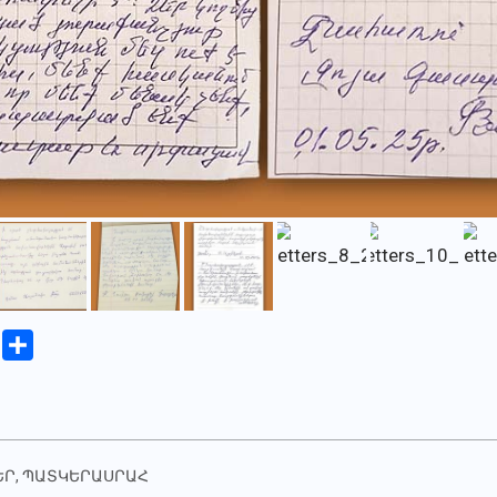
iki
Copy
Share
Link
ԵՐ
,
ՊԱՏԿԵՐԱՍՐԱՀ