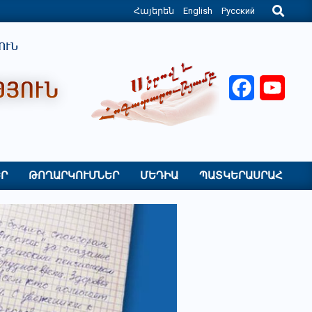
Search
Հայերեն
English
Русский
Facebook
YouT
Ր
ԹՈՂԱՐԿՈՒՄՆԵՐ
ՄԵԴԻԱ
ՊԱՏԿԵՐԱՍՐԱՀ