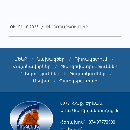
Mail
Link
2025-
ON:
01.10.2025
IN:
ԹՈՂԱՐԿՈՒՄՆԵՐ
10-
01
ՄԵՆՔ
Նախագծեր
Դիտակետում
Հովանավորներ
Պարգեվատրություններ
Նորություններ
Թողարկումներ
Մեդիա
Պատկերասրահ
0073, ՀՀ, ք․ Երևան,
Արա Սարգսյան փողոց, 6
Հեռախոս
՝ 374 97770900
Էլ. փոստ՝