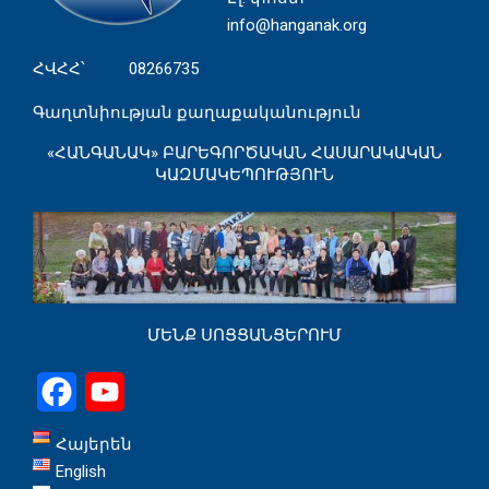
info@hanganak.org
ՀՎՀՀ՝ 08266735
Գաղտնիության քաղաքականություն
«ՀԱՆԳԱՆԱԿ» ԲԱՐԵԳՈՐԾԱԿԱՆ ՀԱՍԱՐԱԿԱԿԱՆ
ԿԱԶՄԱԿԵՊՈՒԹՅՈՒՆ
ՄԵՆՔ ՍՈՑՑԱՆՑԵՐՈՒՄ
Facebook
YouTube
Հայերեն
English