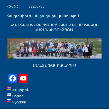
ՀՎՀՀ՝ 08266735
Գաղտնիության քաղաքականություն
«ՀԱՆԳԱՆԱԿ» ԲԱՐԵԳՈՐԾԱԿԱՆ ՀԱՍԱՐԱԿԱԿԱՆ
ԿԱԶՄԱԿԵՊՈՒԹՅՈՒՆ
ՄԵՆՔ ՍՈՑՑԱՆՑԵՐՈՒՄ
Facebook
YouTube
Հայերեն
English
Русский