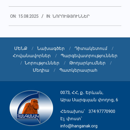
2025-
ON:
15.08.2025
IN:
ՆՈՐՈՒԹՅՈՒՆՆԵՐ
08-
15
ՄԵՆՔ
Նախագծեր
Դիտակետում
Հովանավորներ
Պարգեվատրություններ
Նորություններ
Թողարկումներ
Մեդիա
Պատկերասրահ
0073, ՀՀ, ք․ Երևան,
Արա Սարգսյան փողոց, 6
Հեռախոս
՝ 374 97770900
Էլ. փոստ՝
info@hanganak.org