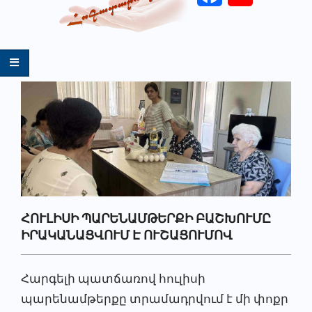
Primary
Navigation
Menu
ՀՈՒԼԻՍԻ ՊԱՐԵՆԱՄԹԵՐՔԻ ԲԱՇԽՈՒՄԸ
ԻՐԱԿԱՆԱՑՎՈՒՄ Է ՈՒՇԱՑՈՒՄՈՎ
Հարգելի պատճառով հուլիսի
պարենամթերքը տրամադրվում է մի փոքր